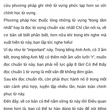
cứu phương pháp ghi nhớ từ vựng phức tạp hơn so với
chính học từ vựng .
Phương pháp học thuộc lòng những từ vựng “trọng tâm
nhất” hay là đọc từ vựng chuẩn xác nhất! Chỉ cần nói ra, về
cơ bản sẽ biết phân biệt, hơn nữa khi trong khi nghe mà
xuất hiện từ này, bạn lập tức nghe hiểu!
Ví dụ như từ “important” này. Trong tiếng Anh Anh, có 3 âm
tiết, trong tiếng Anh Mỹ có thêm một âm uốn lưỡi “r”, muốn
đọc chuẩn từ này, bạn phải nỗ lực gấp 8 lần! Có thể thấy
đọc chuẩn 1 từ vựng là một vấn đề không đơn giản.
Sau khi đọc chuẩn rồi, còn phải thực hành nó ở trong một
văn cảnh phù hợp, luyện tập nhiều lần, hoàn toàn chinh
phục từ này.
Đến đây, về cơ bản có thể nắm vững từ này rồi! Điều quan
trọng hơn là, bạn có thể tự hào dùng từ này để nói tiếng