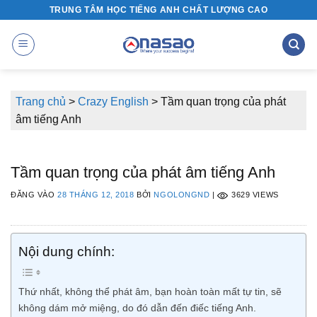
Bỏ
TRUNG TÂM HỌC TIẾNG ANH CHẤT LƯỢNG CAO
qua
nội
dung
Trang chủ
>
Crazy English
>
Tầm quan trọng của phát
âm tiếng Anh
Tầm quan trọng của phát âm tiếng Anh
ĐĂNG VÀO
28 THÁNG 12, 2018
BỞI
NGOLONGND
|
3629 VIEWS
Nội dung chính:
Thứ nhất, không thể phát âm, bạn hoàn toàn mất tự tin, sẽ
không dám mở miệng, do đó dẫn đến điếc tiếng Anh.