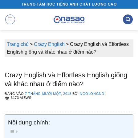
Bỏ
TRUNG TÂM HỌC TIẾNG ANH CHẤT LƯỢNG CAO
qua
nội
dung
Trang chủ
>
Crazy English
>
Crazy English và Effortless
English giống và khác nhau ở điểm nào?
Crazy English và Effortless English giống
và khác nhau ở điểm nào?
ĐĂNG VÀO
7 THÁNG MƯỜI MỘT, 2018
BỞI
NGOLONGND
|
3173 VIEWS
Nội dung chính: