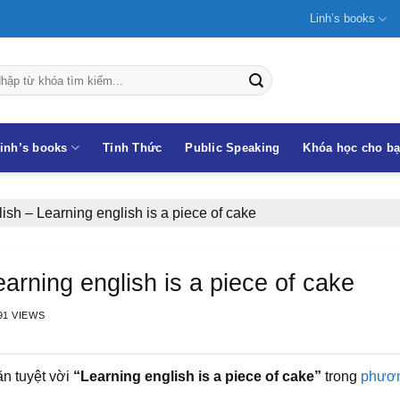
Linh’s books
inh’s books
Tỉnh Thức
Public Speaking
Khóa học cho b
ish – Learning english is a piece of cake
arning english is a piece of cake
91 VIEWS
ăn tuyệt vời
“Learning english is a piece of cake”
trong
phươ