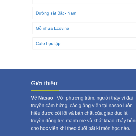
Đường sắt Bắc- Nam
Gỗ nhựa Ecovina
Cafe học tập
Giới thiệu:
Về Nasao
. Với phương trâm, người thầy vĩ đại
truyền cảm hứng, các giảng viên tại nasao luôn
hiểu được cốt lõi và bản chất của giáo dục là
truyền động lực mạnh mẽ và khát khao cháy bỏn
cho học viên khi theo đuổi bất kì môn học nào.