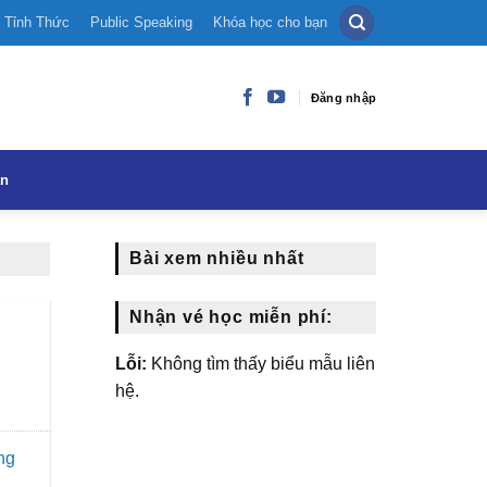
Tỉnh Thức
Public Speaking
Khóa học cho bạn
Đăng nhập
ạn
Bài xem nhiều nhất
Nhận vé học miễn phí:
Lỗi:
Không tìm thấy biểu mẫu liên
hệ.
ng