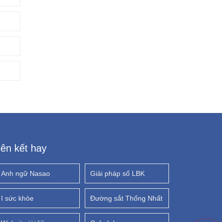
iên kết hay
Anh ngữ Nasao
Giải pháp số LBK
I sức khỏe
Đường sắt Thống Nhất