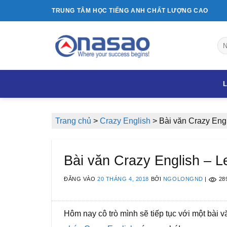
Bỏ
TRUNG TÂM HỌC TIẾNG ANH CHẤT LƯỢNG CAO
qua
nội
dung
L
Trang chủ
>
Crazy English
>
Bài văn Crazy Engl
Bài văn Crazy English – Le
ĐĂNG VÀO
20 THÁNG 4, 2018
BỞI
NGOLONGND
|
28
Hôm nay cô trò mình sẽ tiếp tục với một bài v