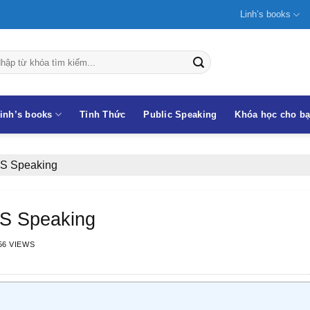
Linh’s books
inh’s books
Tỉnh Thức
Public Speaking
Khóa học cho b
TS Speaking
TS Speaking
56 VIEWS