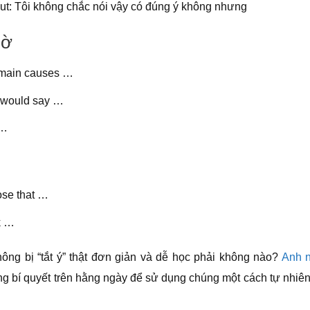
 it but: Tôi không chắc nói vậy có đúng ý không nhưng
iờ
wo main causes …
 I would say …
 …
pose that …
nk …
ông bị “tắt ý” thật đơn giản và dễ học phải không nào?
Anh 
ng bí quyết trên hằng ngày để sử dụng chúng một cách tự nhiên