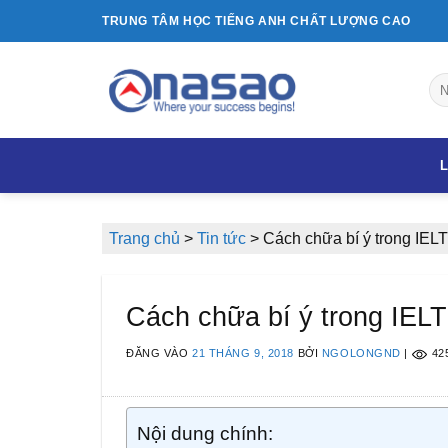
Bỏ
TRUNG TÂM HỌC TIẾNG ANH CHẤT LƯỢNG CAO
qua
nội
dung
L
Trang chủ
>
Tin tức
>
Cách chữa bí ý trong IEL
Cách chữa bí ý trong IEL
ĐĂNG VÀO
21 THÁNG 9, 2018
BỞI
NGOLONGND
|
42
Nội dung chính: