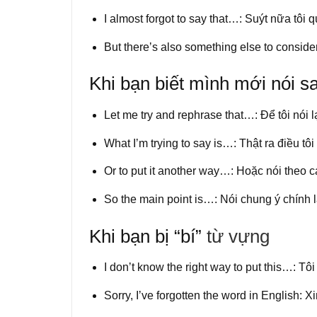
I almost forgot to say that…: Suýt nữa tôi
But thereʼs also something else to consi
Khi bạn biết mình mới nói sa
Let me try and rephrase that…: Để tôi nói 
What Iʼm trying to say is…: Thật ra điều t
Or to put it another way…: Hoặc nói theo 
So the main point is…: Nói chung ý chính
Khi bạn bị “bí”
từ vựng
I donʼt know the right way to put this…: T
Sorry, Iʼve forgotten the word in English: X