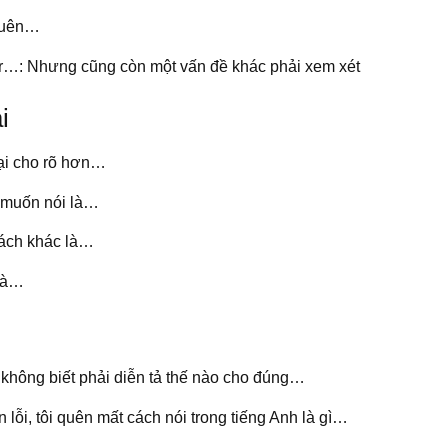
 quên…
der…: Nhưng cũng còn một vấn đề khác phải xem xét
i
lại cho rõ hơn…
ôi muốn nói là…
cách khác là…
 là…
ôi không biết phải diễn tả thế nào cho đúng…
in lỗi, tôi quên mất cách nói trong tiếng Anh là gì…