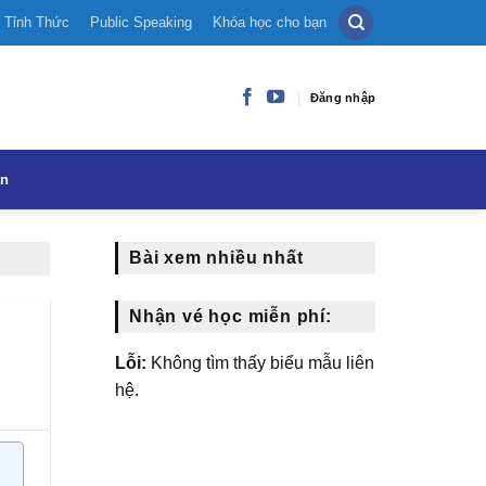
Tỉnh Thức
Public Speaking
Khóa học cho bạn
Đăng nhập
ạn
Bài xem nhiều nhất
Nhận vé học miễn phí:
Lỗi:
Không tìm thấy biểu mẫu liên
hệ.