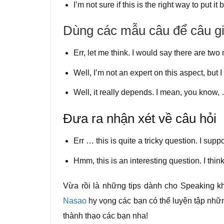
Iʼm not sure if this is the right way to put
Dùng các mẫu câu để câu g
Err, let me think. I would say there are t
Well, I’m not an expert on this aspect, but
Well, it really depends. I mean, you know,
Đưa ra nhận xét về câu hỏi
Err … this is quite a tricky question. I sup
Hmm, this is an interesting question. I thi
Vừa rồi là những tips dành cho Speaking kh
Nasao
hy vọng các bạn có thể luyện tập nhữ
thành thạo các bạn nha!