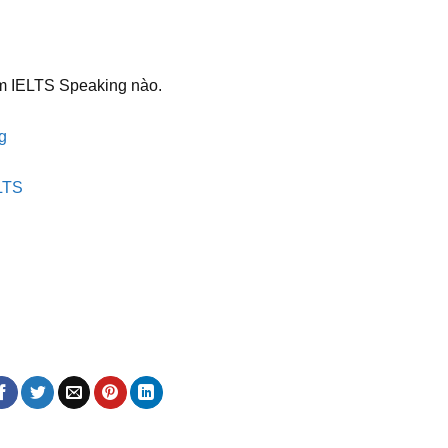
ểm IELTS Speaking nào.
g
LTS