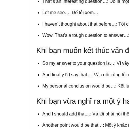
Thatʼs an interesting question…: Đó là mộ
Let me see…: Để tôi xem…
I havenʼt thought about that before…: Tôi
Wow. Thatʼs a tough question to answer…: 
Khi bạn muốn kết thúc vấn 
So my answer to your question is…: Vì vậy 
And finally Iʼd say that…: Và cuối cùng tôi
My personal conclusion would be…: Kết lu
Khi bạn vừa nghĩ ra một ý h
And I should add that…: Và tôi phải nói t
Another point would be that…: Một ý khác