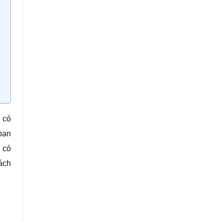
 có
bạn
 có
ách