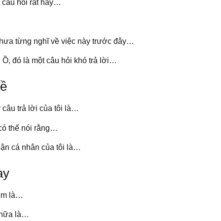
t câu hỏi rất hay…
 chưa từng nghĩ về việc này trước đây…
Ồ, đó là một câu hỏi khó trả lời…
đề
câu trả lời của tôi là…
 có thể nói rằng…
ận cá nhân của tôi là…
ay
hêm là…
 nữa là…