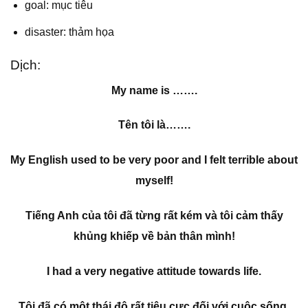
goal: mục tiêu
disaster: thảm họa
Dịch:
My name is …….
Tên tôi là…….
My English used to be very poor and I felt terrible about
myself!
Tiếng Anh của tôi đã từng rất kém và tôi cảm thấy
khủng khiếp về bản thân mình!
I had a very negative attitude towards life.
Tôi đã có một thái độ rất tiêu cực đối với cuộc sống.