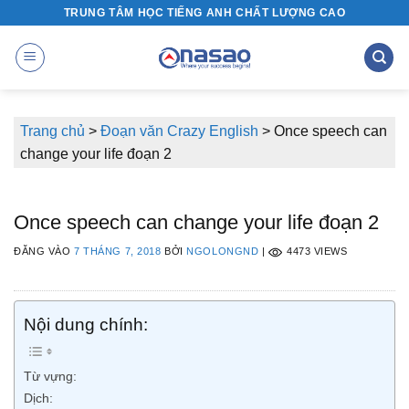
Bỏ
TRUNG TÂM HỌC TIẾNG ANH CHẤT LƯỢNG CAO
qua
nội
dung
Trang chủ
>
Đoạn văn Crazy English
>
Once speech can
change your life đoạn 2
Once speech can change your life đoạn 2
ĐĂNG VÀO
7 THÁNG 7, 2018
BỞI
NGOLONGND
|
4473 VIEWS
Nội dung chính:
Từ vựng:
Dịch: