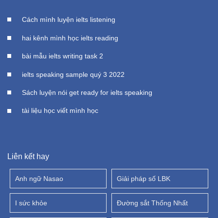
Cách mình luyện ielts listening
hai kênh mình học ielts reading
bài mẫu ielts writing task 2
ielts speaking sample quý 3 2022
Sách luyện nói get ready for ielts speaking
tài liệu học viết mình học
Liên kết hay
Anh ngữ Nasao
Giải pháp số LBK
I sức khỏe
Đường sắt Thống Nhất