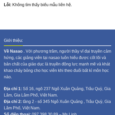
Lỗi:
Không tìm thấy biểu mẫu liên hệ.
Giới thiệu:
Về Nasao
. Với phương trâm, người thầy vĩ đại truyền cảm
hứng, các giảng viên tại nasao luôn hiểu được cốt lõi và
bản chất của giáo dục là truyền động lực mạnh mẽ và khát
khao cháy bỏng cho học viên khi theo đuổi bất kì môn học
nào.
Địa chỉ 1:
Số 16, ngõ 237 Ngô Xuân Quảng, Trâu Quỳ, Gia
Lâm, Gia Lâm Phố, Việt Nam.
Địa chỉ 2:
tầng 2 - số 345 Ngô Xuân Quảng , Trâu Quỳ, Gia
Lâm Phố, Việt Nam.
Số điện thoại:
097 398 30 89 – Ms Linh