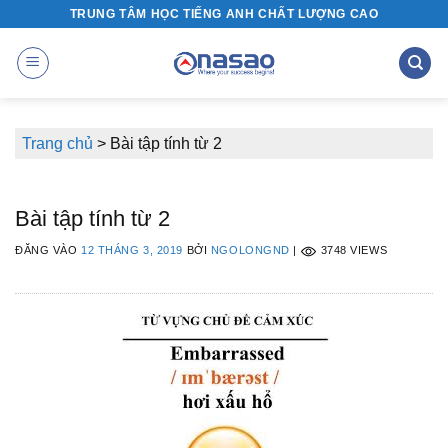
Bỏ
TRUNG TÂM HỌC TIẾNG ANH CHẤT LƯỢNG CAO
qua
nội
dung
Trang chủ
>
Bài tập tính từ 2
Bài tập tính từ 2
ĐĂNG VÀO
12 THÁNG 3, 2019
BỞI
NGOLONGND
|
3748 VIEWS