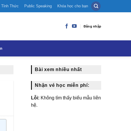
Tỉnh Thức
Public Speaking
Khóa học cho bạn
Đăng nhập
ạn
Bài xem nhiều nhất
Nhận vé học miễn phí:
Lỗi:
Không tìm thấy biểu mẫu liên
hệ.