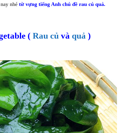
 nay nhé
từ vựng tiếng Anh chủ đề rau củ quả.
getable (
Rau
củ
và
quả
)