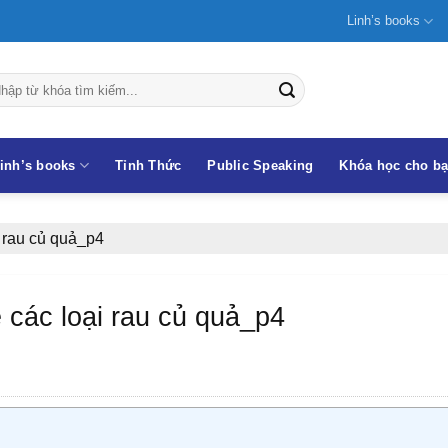
Linh’s books
inh’s books
Tỉnh Thức
Public Speaking
Khóa học cho b
 rau củ quả_p4
 các loại rau củ quả_p4