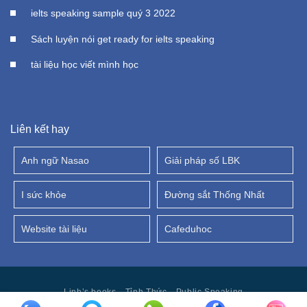
ielts speaking sample quý 3 2022
Sách luyện nói get ready for ielts speaking
tài liệu học viết mình học
Liên kết hay
Anh ngữ Nasao
Giải pháp số LBK
I sức khỏe
Đường sắt Thống Nhất
Website tài liệu
Cafeduhoc
Linh’s books
Tỉnh Thức
Public Speaking