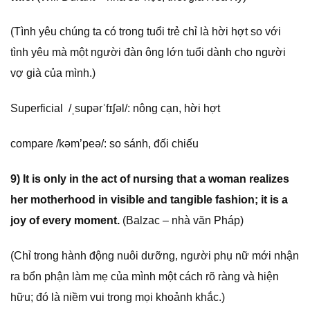
(Tình yêu chúng ta có trong tuổi trẻ chỉ là hời hợt so với
tình yêu mà một người đàn ông lớn tuổi dành cho người
vợ già của mình.)
Superficial /ˌsupərˈfɪʃəl/: nông cạn, hời hợt
compare /kəm’peə/: so sánh, đối chiếu
9) It is only in the act of nursing that a woman realizes
her motherhood in visible and tangible fashion; it is a
joy of every moment.
(Balzac – nhà văn Pháp)
(Chỉ trong hành động nuôi dưỡng, người phụ nữ mới nhận
ra bổn phận làm mẹ của mình một cách rõ ràng và hiện
hữu; đó là niềm vui trong mọi khoảnh khắc.)