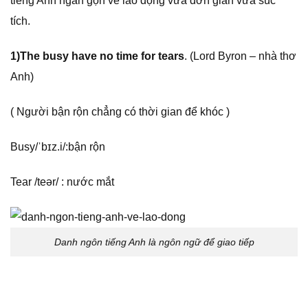
tiếng Anh ngắn gọn về lao động vừa đơn giản vừa súc
tích.
1)The busy have no time for tears
. (Lord Byron – nhà thơ
Anh)
( Người bận rộn chẳng có thời gian để khóc )
Busy/ˈbɪz.i/:bận rộn
Tear /teәr/ : nước mắt
Danh ngôn tiếng Anh là ngôn ngữ để giao tiếp