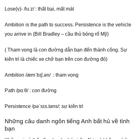
Lose(v)- /luːz/ : thất bại, mất mát
Ambition is the path to success. Persistence is the vehicle
you arrive in (Bill Bradley – cầu thủ bóng rổ Mỹ)
( Tham vọng là con đường dẫn bạn đến thành công. Sự
kiên trì là chiếc xe chở bạn trên con đường đó)
Ambition /æmˈbɪʃ.ən/ : tham vọng
Path /pɑːθ/ : con đường
Persistence /pəˈsɪs.təns/: sự kiên trì
Những câu danh ngôn tiếng Anh bất hủ về tình
bạn