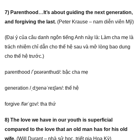
7) Parenthood…It’s about guiding the next generation,
and forgiving the last.
(Peter Krause – nam diễn viên Mỹ)
(Đại ý của câu danh ngôn tiếng Anh này là: Làm cha mẹ là
trách nhiệm chỉ dẫn cho thế hệ sau và mở lòng bao dung
cho thế hệ trước.)
parenthood /´pɛərənthud/: bậc cha mẹ
generation /ˌdʒenəˈreɪʃən/: thế hệ
forgive /fərˈgɪv/: tha thứ
8) The love we have in our youth is superficial
compared to the love that an old man has for his old
wife.
(Will Durant – nhà sử học, triết gia Hoa Kỳ)