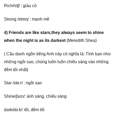
Rich/rɪtʃ/ : giàu có
Strong /strɒŋ/ : mạnh mẽ
4) Friends are like stars,they always seem to shine
when the night is as its darkest
(Meredith Shea)
( Câu danh ngôn tiếng Anh này có nghĩa là: Tình bạn như
những ngôi sao, chúng luôn luôn chiếu sáng vào những
đêm tối nhất)
Star /stɑːr/ : ngôi sao ­
Shine/ʃaɪn/: ánh sáng, chiếu sáng ­
dark/dɑːk/: tối, đêm tối