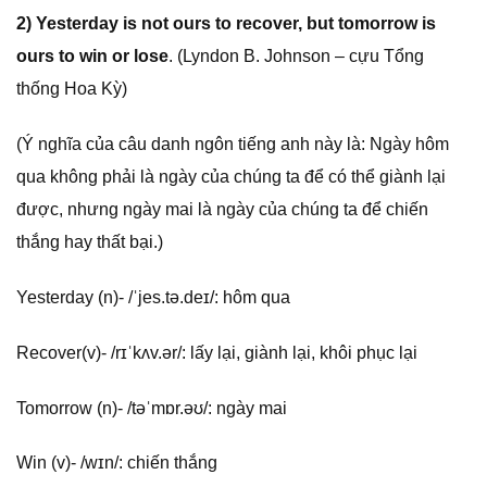
2) Yesterday is not ours to recover, but tomorrow is
ours to win or lose
. (Lyndon B. Johnson – cựu Tổng
thống Hoa Kỳ)
(Ý nghĩa của câu danh ngôn tiếng anh này là: Ngày hôm
qua không phải là ngày của chúng ta để có thể giành lại
được, nhưng ngày mai là ngày của chúng ta để chiến
thắng hay thất bại.)
Yesterday (n)- /ˈjes.tə.deɪ/: hôm qua
Recover(v)- /rɪˈkʌv.ər/: lấy lại, giành lại, khôi phục lại
Tomorrow (n)- /təˈmɒr.əʊ/: ngày mai
Win (v)- /wɪn/: chiến thắng