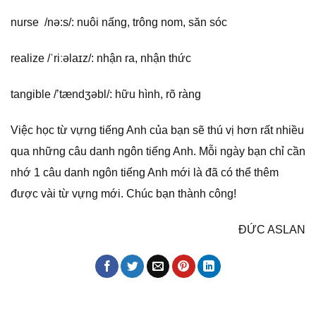
nurse /nə:s/: nuôi nấng, trông nom, săn sóc
realize /ˈriːəlaɪz/: nhận ra, nhận thức
tangible /’tændʒəbl/: hữu hình, rõ ràng
Việc học từ vựng tiếng Anh của bạn sẽ thú vị hơn rất nhiều
qua những câu danh ngôn tiếng Anh. Mỗi ngày bạn chỉ cần
nhớ 1 câu danh ngôn tiếng Anh mới là đã có thể thêm
được vài từ vựng mới. Chúc bạn thành công!
ĐỨC ASLAN