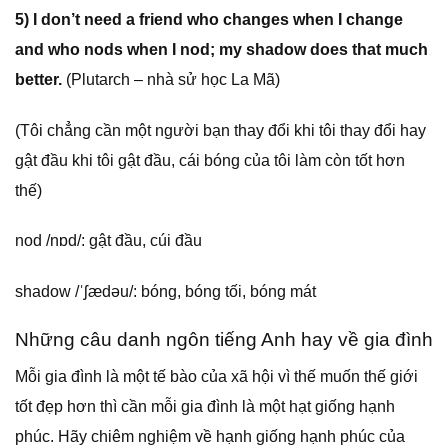
5) I don’t need a friend who changes when I change
and who nods when I nod; my shadow does that much
better.
(Plutarch – nhà sử học La Mã)
(Tôi chẳng cần một người bạn thay đổi khi tôi thay đổi hay
gật đầu khi tôi gật đầu, cái bóng của tôi làm còn tốt hơn
thế)
nod /nɒd/: gật đầu, cúi đầu
shadow /ˈʃædəu/: bóng, bóng tối, bóng mát
Những câu danh ngôn tiếng Anh hay về gia đình
Mỗi gia đình là một tế bào của xã hội vì thế muốn thế giới
tốt đẹp hơn thì cần mỗi gia đình là một hạt giống hạnh
phúc. Hãy chiêm nghiệm về hạnh giống hạnh phúc của