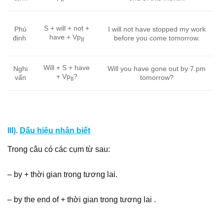
S + will + not +
Phủ
I will not have stopped my work
have + Vp
định
before you come tomorrow.
II
Will + S + have
Nghi
Will you have gone out by 7.pm
+ Vp
?
vấn
tomorrow?
II
III).
Dấu hiệu nhận biết
Trong câu có các cụm từ sau:
– by + thời gian trong tương lai.
– by the end of + thời gian trong tương lai .