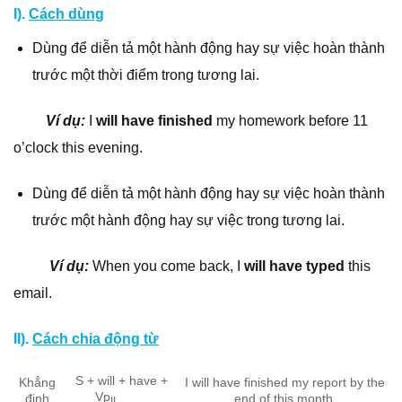
I).
Cách dùng
Dùng để diễn tả một hành động hay sự việc hoàn thành
trước một thời điểm trong tương lai.
Ví dụ:
I
will have finished
my homework before 11
o’clock this evening.
Dùng để diễn tả một hành động hay sự việc hoàn thành
trước một hành động hay sự việc trong tương lai.
Ví dụ:
When you come back, I
will have typed
this
email.
II).
Cách chia động từ
S + will + have +
Khẳng
I will have finished my report by the
Vp
định
end of this month.
II