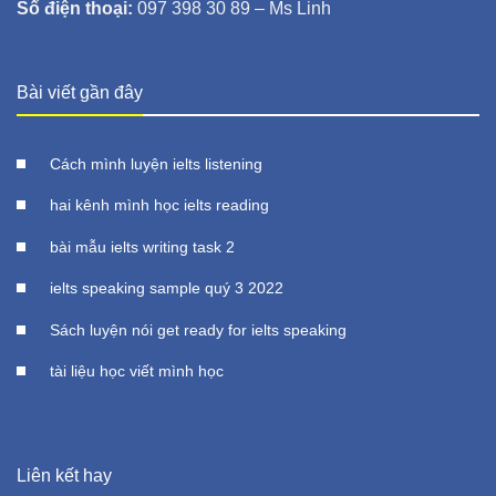
Số điện thoại:
097 398 30 89 – Ms Linh
Bài viết gần đây
Cách mình luyện ielts listening
hai kênh mình học ielts reading
bài mẫu ielts writing task 2
ielts speaking sample quý 3 2022
Sách luyện nói get ready for ielts speaking
tài liệu học viết mình học
Liên kết hay