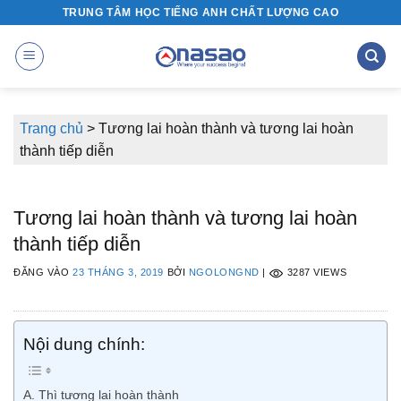
Bỏ
TRUNG TÂM HỌC TIẾNG ANH CHẤT LƯỢNG CAO
qua
nội
dung
Trang chủ
>
Tương lai hoàn thành và tương lai hoàn
thành tiếp diễn
Tương lai hoàn thành và tương lai hoàn
thành tiếp diễn
ĐĂNG VÀO
23 THÁNG 3, 2019
BỞI
NGOLONGND
|
3287 VIEWS
Nội dung chính:
A. Thì tương lai hoàn thành