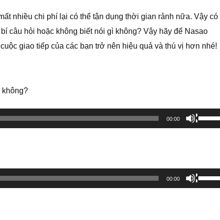
t nhiều chi phí lại có thể tận dụng thời gian rảnh nữa. Vậy có
bí câu hỏi hoặc không biết nói gì không? Vậy hãy để Nasao
uộc giao tiếp của các bạn trở nên hiệu quả và thú vị hơn nhé!
c không?
Sử
00:00
dụng
các
phím
mũi
Sử
00:00
tên
dụng
Lên/X
các
để
phím