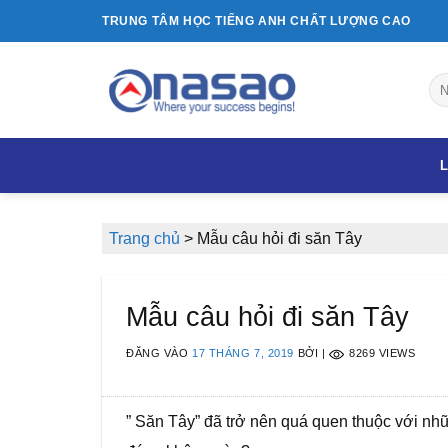
Bỏ
TRUNG TÂM HỌC TIẾNG ANH CHẤT LƯỢNG CAO
qua
nội
dung
L
Trang chủ
>
Mẫu câu hỏi đi săn Tây
Mẫu câu hỏi đi săn Tây
ĐĂNG VÀO
17 THÁNG 7, 2019
BỞI
|
8269 VIEWS
” Săn Tây” đã trở nên quá quen thuộc với nh