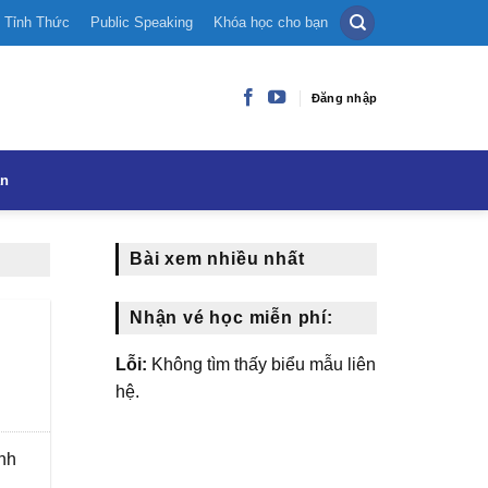
Tỉnh Thức
Public Speaking
Khóa học cho bạn
Đăng nhập
ạn
Bài xem nhiều nhất
Nhận vé học miễn phí:
Lỗi:
Không tìm thấy biểu mẫu liên
hệ.
Anh