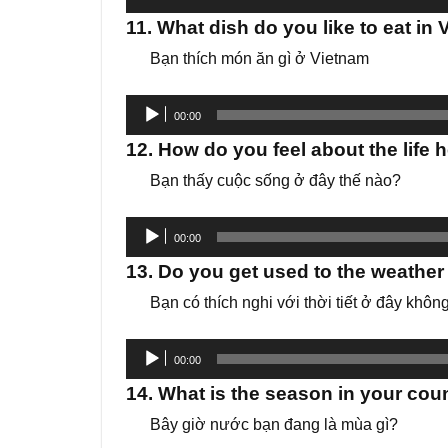
phát
11. What dish do you like to eat in
âm
Bạn thích món ăn gì ở Vietnam
thanh
Trình
00:00
phát
12. How do you feel about the life 
âm
Bạn thấy cuộc sống ở đây thế nào?
thanh
Trình
00:00
phát
13. Do you get used to the weather
âm
Bạn có thích nghi với thời tiết ở đây khôn
thanh
Trình
00:00
phát
14. What is the season in your co
âm
Bây giờ nước bạn đang là mùa gì?
thanh