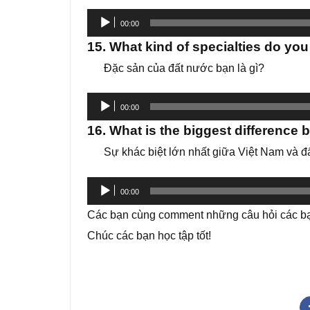
Trình
00:00
phát
15. What kind of specialties do yo
âm
Đặc sản của đất nước bạn là gì?
thanh
Trình
00:00
phát
16. What is the biggest difference
âm
Sự khác biệt lớn nhất giữa Việt Nam và đấ
thanh
Trình
00:00
phát
Các bạn cùng comment những câu hỏi các bạn
âm
Chúc các bạn học tập tốt!
thanh