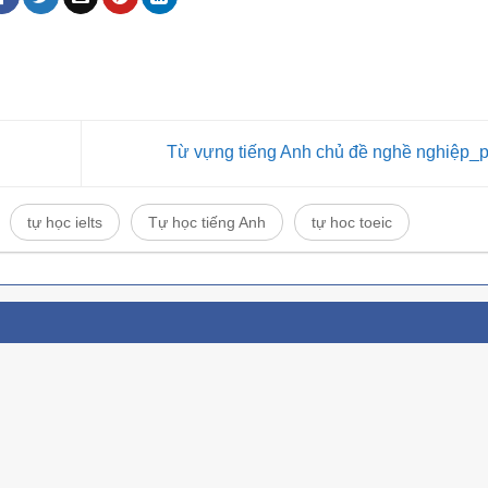
Lên/X
âm
để
lượng
tăng
hoặc
giảm
Từ vựng tiếng Anh chủ đề nghề nghiệp_
âm
lượng
tự học ielts
Tự học tiếng Anh
tự hoc toeic