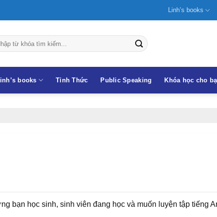
Linh’s books
inh’s books
Tỉnh Thức
Public Speaking
Khóa học cho b
ững bạn học sinh, sinh viên đang học và muốn luyện tập tiếng 