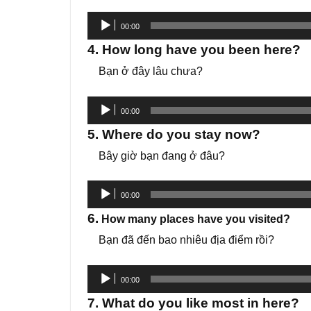
Trình
00:00
phát
4. How long have you been here?
âm
Bạn ở đây lâu chưa?
thanh
Trình
00:00
phát
5. Where do you stay now?
âm
Bây giờ bạn đang ở đâu?
thanh
Trình
00:00
phát
6.
How many places have you visited?
âm
Bạn đã đến bao nhiêu địa điểm rồi?
thanh
Trình
00:00
phát
7. What do you like most in here?