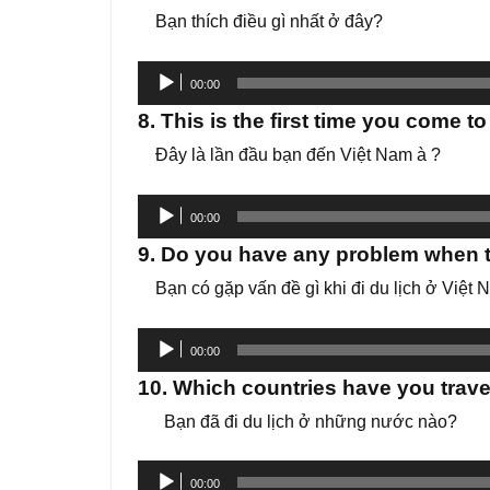
âm
Bạn thích điều gì nhất ở đây?
thanh
Trình
00:00
phát
8. This is the first time you come t
âm
Đây là lần đầu bạn đến Việt Nam à ?
thanh
Trình
00:00
phát
9. Do you have any problem when t
âm
Bạn có gặp vấn đề gì khi đi du lịch ở Việt
thanh
Trình
00:00
phát
10. Which countries have you trav
âm
Bạn đã đi du lịch ở những nước nào?
thanh
Trình
00:00