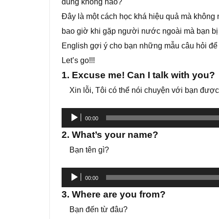
đúng không nào?
Đây là một cách học khá hiệu quả mà không mấ
bao giờ khi gặp người nước ngoài mà bạn bị 
English gợi ý cho bạn những mẫu câu hỏi để c
Let’s go!!!
1. Excuse me! Can I talk with you?
Xin lỗi, Tôi có thể nói chuyện với bạn đượ
Trình
00:00
phát
2. What’s your name?
âm
Bạn tên gì?
thanh
Trình
00:00
phát
3. Where are you from?
âm
Bạn đến từ đâu?
thanh