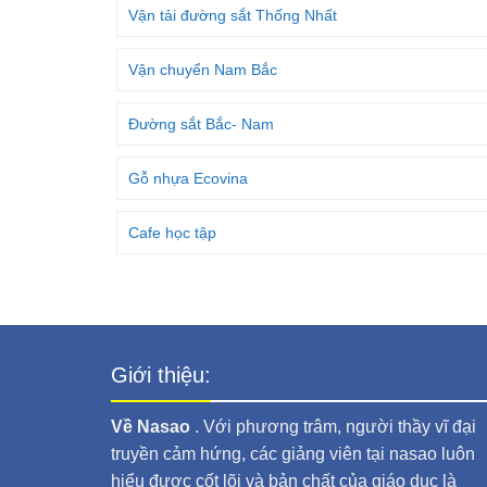
Vận tải đường sắt Thống Nhất
Vận chuyển Nam Bắc
Đường sắt Bắc- Nam
Gỗ nhựa Ecovina
Cafe học tập
Giới thiệu:
Về Nasao
. Với phương trâm, người thầy vĩ đại
truyền cảm hứng, các giảng viên tại nasao luôn
hiểu được cốt lõi và bản chất của giáo dục là