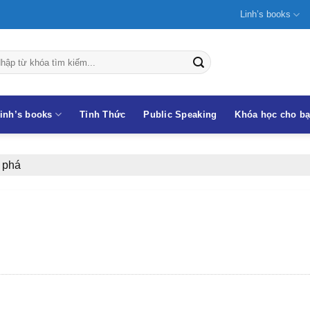
Linh’s books
inh’s books
Tỉnh Thức
Public Speaking
Khóa học cho b
 phá