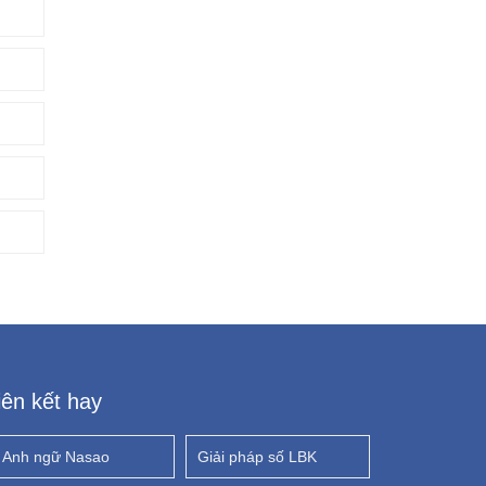
iên kết hay
Anh ngữ Nasao
Giải pháp số LBK