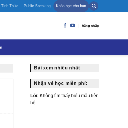
Tỉnh Thức
Public Speaking
Khóa học cho bạn
Đăng nhập
ạn
Bài xem nhiều nhất
Nhận vé học miễn phí:
Lỗi:
Không tìm thấy biểu mẫu liên
hệ.