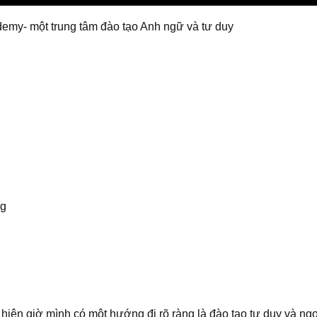
emy- một trung tâm đào tạo Anh ngữ và tư duy
ng
 hiện giờ mình có một hướng đi rõ ràng là đào tạo tư duy và ng