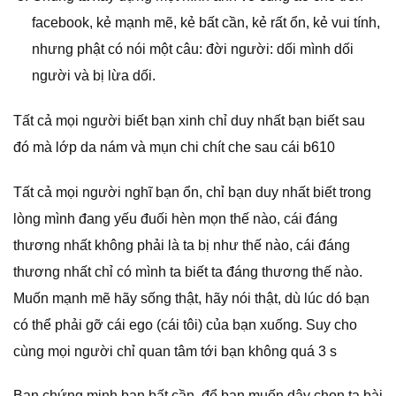
facebook, kẻ mạnh mẽ, kẻ bất cần, kẻ rất ổn, kẻ vui tính,
nhưng phật có nói một câu: đời người: dối mình dối
người và bị lừa dối.
Tất cả mọi người biết bạn xinh chỉ duy nhất bạn biết sau
đó mà lớp da nám và mụn chi chít che sau cái b610
Tất cả mọi người nghĩ bạn ổn, chỉ bạn duy nhất biết trong
lòng mình đang yếu đuối hèn mọn thế nào, cái đáng
thương nhất không phải là ta bị như thế nào, cái đáng
thương nhất chỉ có mình ta biết ta đáng thương thế nào.
Muốn mạnh mẽ hãy sống thật, hãy nói thật, dù lúc dó bạn
có thể phải gỡ cái ego (cái tôi) của bạn xuống. Suy cho
cùng mọi người chỉ quan tâm tới bạn không quá 3 s
Bạn chứng minh bạn bất cần, để bạn muốn dậy chon ta bài