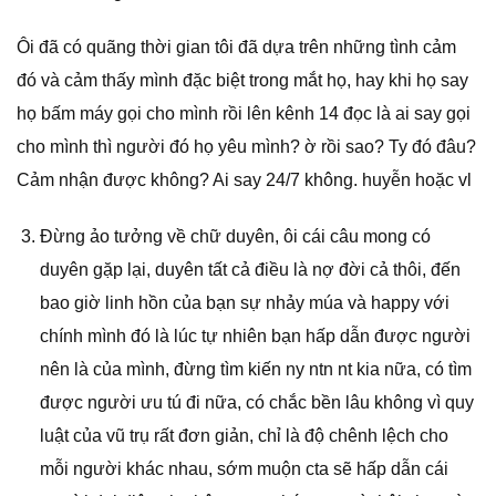
Ôi đã có quãng thời gian tôi đã dựa trên những tình cảm
đó và cảm thấy mình đặc biệt trong mắt họ, hay khi họ say
họ bấm máy gọi cho mình rồi lên kênh 14 đọc là ai say gọi
cho mình thì người đó họ yêu mình? ờ rồi sao? Ty đó đâu?
Cảm nhận được không? Ai say 24/7 không. huyễn hoặc vl
Đừng ảo tưởng về chữ duyên, ôi cái câu mong có
duyên gặp lại, duyên tất cả điều là nợ đời cả thôi, đến
bao giờ linh hồn của bạn sự nhảy múa và happy với
chính mình đó là lúc tự nhiên bạn hấp dẫn được người
nên là của mình, đừng tìm kiến ny ntn nt kia nữa, có tìm
được người ưu tú đi nữa, có chắc bền lâu không vì quy
luật của vũ trụ rất đơn giản, chỉ là độ chênh lệch cho
mỗi người khác nhau, sớm muộn cta sẽ hấp dẫn cái