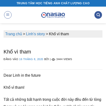
Bỏ
TRUNG TÂM HỌC TIẾNG ANH CHẤT LƯỢNG CAO
qua
nội
dung
Trang chủ
>
Linh's story
>
Khổ vì tham
Khổ vì tham
ĐĂNG VÀO
16 THÁNG 8, 2020
BỞI
|
3444 VIEWS
Dear Linh in the future
Khổ vì tham!
Tất cả những bất hạnh trong cuộc đời này đều đến từ lòng