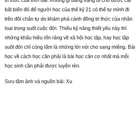
tri thức của thời đại. Không gì bằng trang bị cho được cái
bất biến đó để người học của thế kỷ 21 có thể tự mình đi
trên đôi chân tự do khám phá cánh đồng tri thức của nhân
loại trong suốt cuộc đời. Thiếu kỹ năng thiết yếu này thì
những khẩu hiệu rổn rảng về xã hội học tập, hay học tập
suốt đời chỉ cùng lắm là những lời nói cho sang miệng. Bài
học về cách học cần phải là bài học căn cơ nhất mà mỗi
học sinh cần phải được luyện rèn.
Sưu tầm ảnh và nguồn bài: Xu