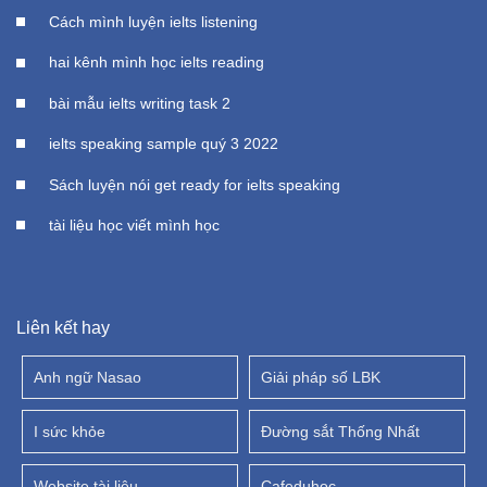
Cách mình luyện ielts listening
hai kênh mình học ielts reading
bài mẫu ielts writing task 2
ielts speaking sample quý 3 2022
Sách luyện nói get ready for ielts speaking
tài liệu học viết mình học
Liên kết hay
Anh ngữ Nasao
Giải pháp số LBK
I sức khỏe
Đường sắt Thống Nhất
Website tài liệu
Cafeduhoc