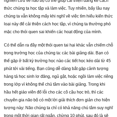
nghiên cứu về não bộ có thể giúp cải thiện đáng kể cách
thức chúng ta học tập và làm việc. Tuy nhiên, bấy lâu nay
chúng ta vẫn không mấy khi nghĩ về việc tìm hiểu kiến thức
loại này để cải thiện cách học tập, vì chúng ta thường phó
mặc cho thói quen sai khiến các hoạt động của mình.
Có thể dẫn ra đây một thói quen tai hại khác vẫn chiếm chỗ
trong trường học của chúng ta: các bài giảng dài. Bạn có
thể gặp ở bất kỳ trường học nào các tiết học kéo dài từ 45
phút tới vài tiếng. Bạn cũng dễ dàng bắt gặp cảnh tượng
hàng tá học sinh lơ đãng, ngủ gật, hoặc ngồi làm việc riêng
trong lớp vì không thể chú tâm vào bài giảng. Trong khi
hầu hết giáo viên đổ lỗi cho các cô cậu học trò, thì các
chuyên gia não bộ có một lời giải thích đơn giản cho hiện
tượng này: Não chúng ta chỉ có khả năng chú tâm suy nghĩ
trong một thời gian rất ngắn, chừng 10 phút, sau đó là sẽ