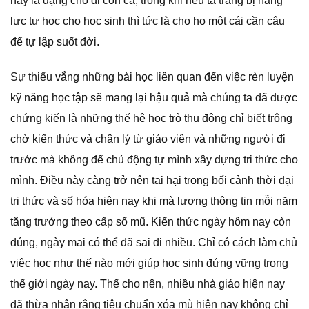
nay là dạng cho đi con cá, trong khi nếu ta trang bị năng
lực tự học cho học sinh thì tức là cho họ một cái cần câu
để tự lập suốt đời.
Sự thiếu vắng những bài học liên quan đến việc rèn luyện
kỹ năng học tập sẽ mang lại hậu quả mà chúng ta đã được
chứng kiến là những thế hệ học trò thụ động chỉ biết trông
chờ kiến thức và chân lý từ giáo viên và những người đi
trước mà không để chủ động tự mình xây dựng tri thức cho
mình. Điều này càng trở nên tai hại trong bối cảnh thời đại
tri thức và số hóa hiện nay khi mà lượng thông tin mỗi năm
tăng trưởng theo cấp số mũ. Kiến thức ngày hôm nay còn
đúng, ngày mai có thể đã sai đi nhiều. Chỉ có cách làm chủ
việc học như thế nào mới giúp học sinh đứng vững trong
thế giới ngày nay. Thế cho nên, nhiều nhà giáo hiện nay
đã thừa nhận rằng tiêu chuẩn xóa mù hiện nay không chỉ