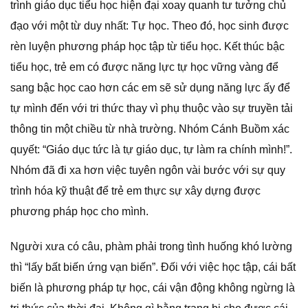
trình giáo dục tiểu học hiện đại xoay quanh tư tưởng chủ
đạo với một từ duy nhất: Tự học. Theo đó, học sinh được
rèn luyện phương pháp học tập từ tiểu học. Kết thúc bậc
tiểu học, trẻ em có được năng lực tự học vững vàng để
sang bậc học cao hơn các em sẽ sử dụng năng lực ấy để
tự mình đến với tri thức thay vì phụ thuộc vào sự truyền tải
thông tin một chiều từ nhà trường. Nhóm Cánh Buồm xác
quyết: “Giáo dục tức là tự giáo dục, tự làm ra chính mình!”.
Nhóm đã đi xa hơn việc tuyên ngôn vài bước với sự quy
trình hóa kỹ thuật để trẻ em thực sự xây dựng được
phương pháp học cho mình.
Người xưa có câu, phàm phải trong tình huống khó lường
thì “lấy bất biến ứng vạn biến”. Đối với việc học tập, cái bất
biến là phương pháp tự học, cái vận động không ngừng là