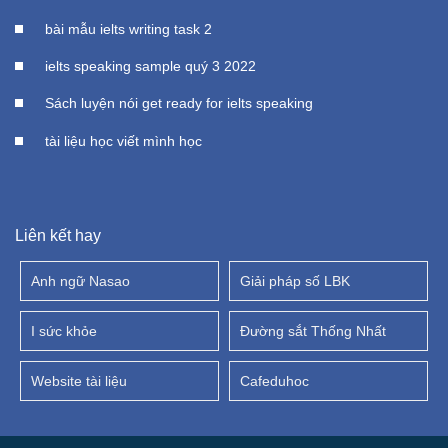
bài mẫu ielts writing task 2
ielts speaking sample quý 3 2022
Sách luyện nói get ready for ielts speaking
tài liệu học viết mình học
Liên kết hay
Anh ngữ Nasao
Giải pháp số LBK
I sức khỏe
Đường sắt Thống Nhất
Website tài liệu
Cafeduhoc