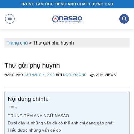
Bỏ
TRUNG TÂM HỌC TIẾNG ANH CHẤT LƯỢNG CAO
qua
nội
dung
Trang chủ
>
Thư gửi phụ huynh
Thư gửi phụ huynh
ĐĂNG VÀO
13 THÁNG 4, 2019
BỞI
NGOLONGND
|
2194 VIEWS
Nội dung chính:
TRUNG TÂM ANH NGỮ NASAO
Dưới đây là những vấn đề có thể anh chị đang gặp phải
Hiểu được những vấn đề đó