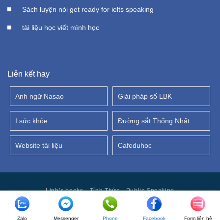
Sách luyện nói get ready for ielts speaking
tài liệu học viết mình học
Liên kết hay
Anh ngữ Nasao
Giải pháp số LBK
I sức khỏe
Đường sắt Thống Nhất
Website tài liệu
Cafeduhoc
Linh’s books
Tỉnh Thức
Public Speaking
Copyright 2026 ©
NASAO
- Marketing and Seo by
ngolongnd.net
Zalo
Messenger
Phone
Facebook
Form liên hệ