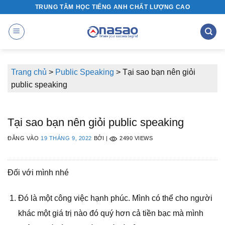
Bỏ
TRUNG TÂM HỌC TIẾNG ANH CHẤT LƯỢNG CAO
qua
nội
dung
Trang chủ
>
Public Speaking
>
Tại sao bạn nên giỏi
public speaking
Tại sao bạn nên giỏi public speaking
ĐĂNG VÀO
19 THÁNG 9, 2022
BỞI
|
2490 VIEWS
Đối với mình nhé
Đó là một công việc hạnh phúc. Mình có thể cho người
khác một giá trị nào đó quý hơn cả tiền bạc mà mình