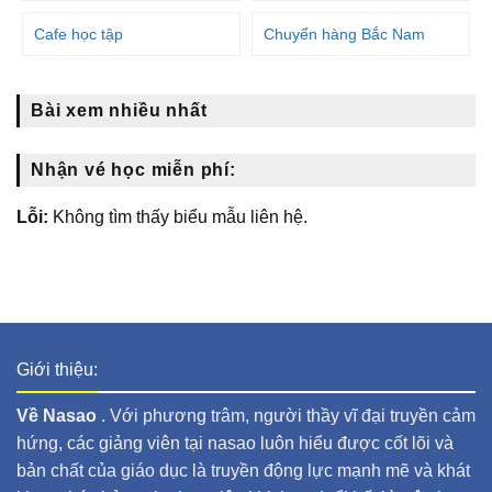
Cafe học tập
Chuyển hàng Bắc Nam
Bài xem nhiều nhất
Nhận vé học miễn phí:
Lỗi:
Không tìm thấy biểu mẫu liên hệ.
Giới thiệu:
Về Nasao
. Với phương trâm, người thầy vĩ đại truyền cảm
hứng, các giảng viên tại nasao luôn hiểu được cốt lõi và
bản chất của giáo dục là truyền động lực mạnh mẽ và khát