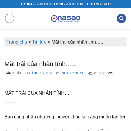
Bỏ
TRUNG TÂM HỌC TIẾNG ANH CHẤT LƯỢNG CAO
qua
nội
dung
Trang chủ
>
Tin tức
>
Mặt trái của nhân tính…..
Mặt trái của nhân tính…..
ĐĂNG VÀO
9 THÁNG 10, 2018
BỞI
NGOLONGND
|
2063 VIEWS
MẶT TRÁI CỦA NHÂN TÍNH…
——-
Bạn càng nhân nhượng, người khác lại càng muốn lấn tới