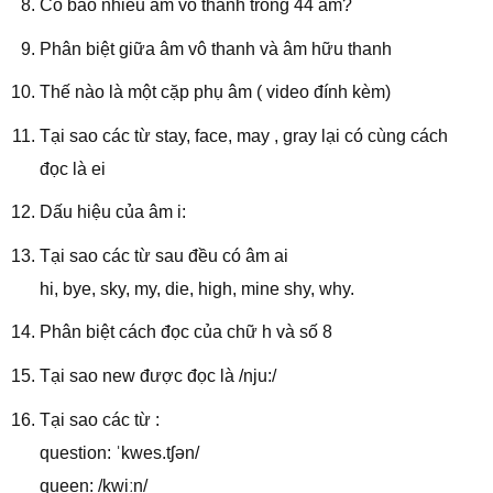
Có bao nhiêu âm vô thanh trong 44 âm?
Phân biệt giữa âm vô thanh và âm hữu thanh
Thế nào là một cặp phụ âm ( video đính kèm)
Tại sao các từ stay, face, may , gray lại có cùng cách
đọc là ei
Dấu hiệu của âm i:
Tại sao các từ sau đều có âm ai
hi, bye, sky, my, die, high, mine shy, why.
Phân biệt cách đọc của chữ h và số 8
Tại sao new được đọc là /nju:/
Tại sao các từ :
question: ˈkwes.tʃən/
queen: /kwiːn/