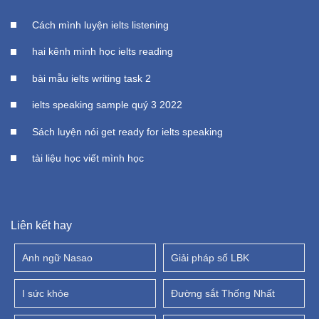
Cách mình luyện ielts listening
hai kênh mình học ielts reading
bài mẫu ielts writing task 2
ielts speaking sample quý 3 2022
Sách luyện nói get ready for ielts speaking
tài liệu học viết mình học
Liên kết hay
Anh ngữ Nasao
Giải pháp số LBK
I sức khỏe
Đường sắt Thống Nhất