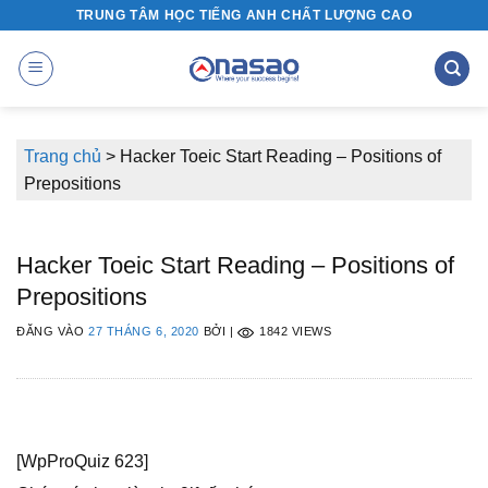
Bỏ
TRUNG TÂM HỌC TIẾNG ANH CHẤT LƯỢNG CAO
qua
nội
dung
Trang chủ
>
Hacker Toeic Start Reading – Positions of
Prepositions
Hacker Toeic Start Reading – Positions of
Prepositions
ĐĂNG VÀO
27 THÁNG 6, 2020
BỞI
|
1842 VIEWS
[WpProQuiz 623]