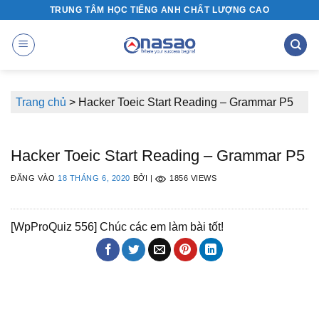
Bỏ
TRUNG TÂM HỌC TIẾNG ANH CHẤT LƯỢNG CAO
qua
nội
dung
Trang chủ
>
Hacker Toeic Start Reading – Grammar P5
Hacker Toeic Start Reading – Grammar P5
ĐĂNG VÀO
18 THÁNG 6, 2020
BỞI
|
1856 VIEWS
[WpProQuiz 556] Chúc các em làm bài tốt!