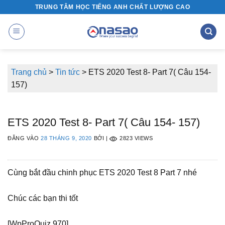
Bỏ
TRUNG TÂM HỌC TIẾNG ANH CHẤT LƯỢNG CAO
qua
nội
dung
Trang chủ
>
Tin tức
>
ETS 2020 Test 8- Part 7( Câu 154-
157)
ETS 2020 Test 8- Part 7( Câu 154- 157)
ĐĂNG VÀO
28 THÁNG 9, 2020
BỞI
|
2823 VIEWS
Cùng bắt đầu chinh phục ETS 2020 Test 8 Part 7 nhé
Chúc các bạn thi tốt
[WpProQuiz 970]