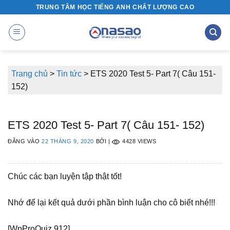
Bỏ
TRUNG TÂM HỌC TIẾNG ANH CHẤT LƯỢNG CAO
qua
nội
dung
Trang chủ
>
Tin tức
>
ETS 2020 Test 5- Part 7( Câu 151-
152)
ETS 2020 Test 5- Part 7( Câu 151- 152)
ĐĂNG VÀO
22 THÁNG 9, 2020
BỞI
|
4428 VIEWS
Chúc các bạn luyện tập thật tốt!
Nhớ để lại kết quả dưới phần bình luận cho cô biết nhé!!!
[WpProQuiz 912]