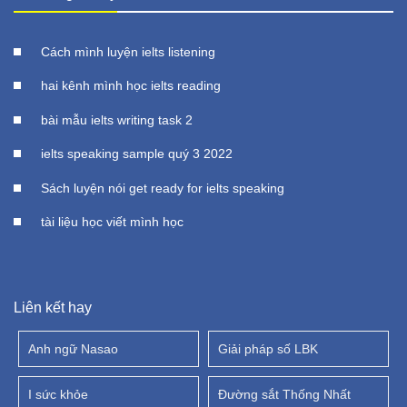
Cách mình luyện ielts listening
hai kênh mình học ielts reading
bài mẫu ielts writing task 2
ielts speaking sample quý 3 2022
Sách luyện nói get ready for ielts speaking
tài liệu học viết mình học
Liên kết hay
Anh ngữ Nasao
Giải pháp số LBK
I sức khỏe
Đường sắt Thống Nhất