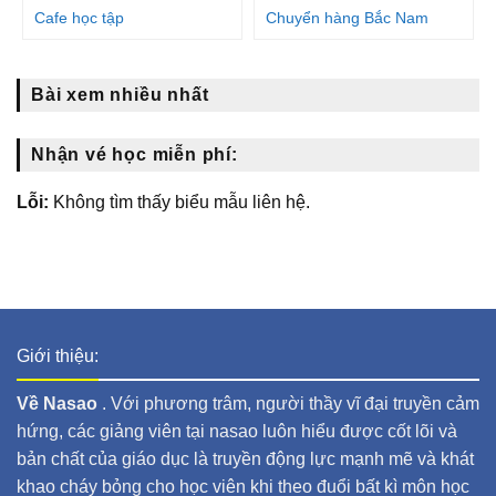
Cafe học tập
Chuyển hàng Bắc Nam
Bài xem nhiều nhất
Nhận vé học miễn phí:
Lỗi:
Không tìm thấy biểu mẫu liên hệ.
Giới thiệu:
Về Nasao
. Với phương trâm, người thầy vĩ đại truyền cảm
hứng, các giảng viên tại nasao luôn hiểu được cốt lõi và
bản chất của giáo dục là truyền động lực mạnh mẽ và khát
khao cháy bỏng cho học viên khi theo đuổi bất kì môn học