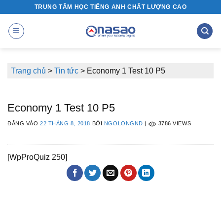
Bỏ
TRUNG TÂM HỌC TIẾNG ANH CHẤT LƯỢNG CAO
qua
nội
dung
Trang chủ
>
Tin tức
>
Economy 1 Test 10 P5
Economy 1 Test 10 P5
ĐĂNG VÀO
22 THÁNG 8, 2018
BỞI
NGOLONGND
|
3786 VIEWS
[WpProQuiz 250]