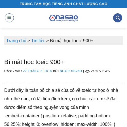
Bỏ
TRUNG TÂM HỌC TIẾNG ANH CHẤT LƯỢNG CAO
qua
nội
dung
Trang chủ
>
Tin tức
>
Bí mật học toeic 900+
Bí mật học toeic 900+
ĐĂNG VÀO
27 THÁNG 3, 2018
BỞI
NGOLONGND
|
2480 VIEWS
Dưới đây là toàn bộ chia sẻ của cô về toeic tự học ở nhà
như thế nào, có tài liệu đính kèm, cô chúc các em sẽ đạt
được điểm số theo nguyện vọng của mình
.embed-container { position: relative; padding-bottom:
56.25%; height: 0; overflow: hidden; max-width: 100%; }