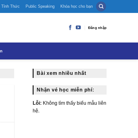
Tỉnh Thức
Public Speaking
Khóa học cho bạn
Đăng nhập
ạn
Bài xem nhiều nhất
Nhận vé học miễn phí:
Lỗi:
Không tìm thấy biểu mẫu liên
hệ.