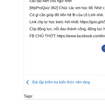
cấu tạo nên chủ ngữ nhé!
[WpProQuiz 362] Chúc các em học tốt. Nhớ c
Có gì cần giúp đỡ liên hệ fb của cô Linh nhé.
Link clip tự học toeic hót nhất: https://goo.gl/
Clip động lực: nỗi đau thành công, động lực h
FB CHỦ THỚT: https://www.facebook.com/li
Bài tập kiểm tra kiến thức nền tảng
Tags: