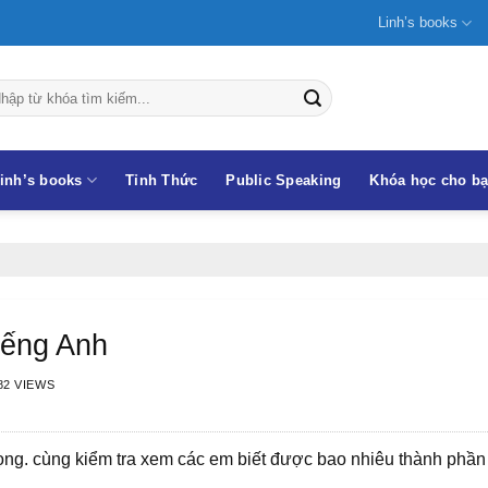
Linh’s books
inh’s books
Tỉnh Thức
Public Speaking
Khóa học cho b
iếng Anh
82 VIEWS
ọng. cùng kiểm tra xem các em biết được bao nhiêu thành phần