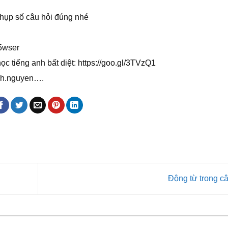
hụp số câu hỏi đúng nhé
s5wser
ọc tiếng anh bất diệt: https://goo.gl/3TVzQ1
nh.nguyen….
Động từ trong c