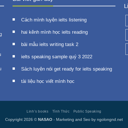
L
Cách mình luyện ielts listening
hai kênh mình học ielts reading
g
bài mẫu ielts writing task 2
u
ielts speaking sample quý 3 2022
u
Sách luyện nói get ready for ielts speaking
tài liệu học viết mình học
Linh’s books
Tỉnh Thức
Public Speaking
Copyright 2026 ©
NASAO
- Marketing and Seo by
ngolongnd.net