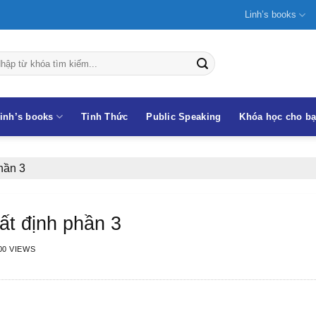
Linh’s books
inh’s books
Tỉnh Thức
Public Speaking
Khóa học cho b
phần 3
bất định phần 3
00 VIEWS