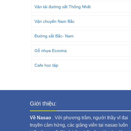
Vận tải đường sắt Thống Nhất
Vận chuyển Nam Bắc
Đường sắt Bắc- Nam
Gỗ nhựa Ecovina
Cafe học tập
Giới thiệu:
Về Nasao
. Với phương trâm, người thầy vĩ đại
truyền cảm hứng, các giảng viên tại nasao luôn