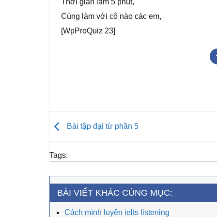
Thời gian làm 5 phút,
Cùng làm với cô nào các em,
[WpProQuiz 23]
Bài tập đại từ phần 5
Tags:
BÀI VIẾT KHÁC CÙNG MỤC:
Cách mình luyện ielts listening