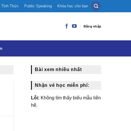
Tỉnh Thức
Public Speaking
Khóa học cho bạn
Đăng nhập
ạn
Bài xem nhiều nhất
Nhận vé học miễn phí:
Lỗi:
Không tìm thấy biểu mẫu liên
hệ.