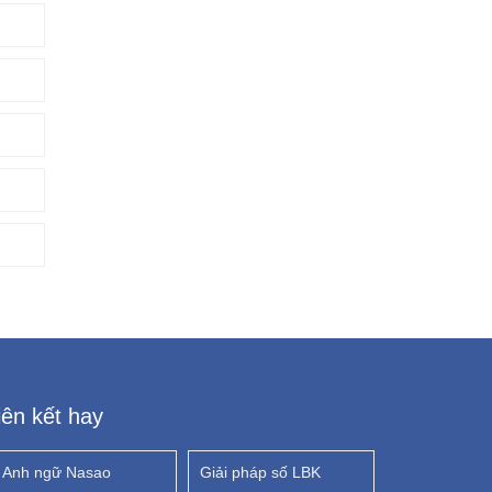
iên kết hay
Anh ngữ Nasao
Giải pháp số LBK